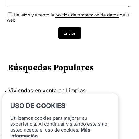
He leído y acepto la
política de protección de datos
de la
web
Enviar
Búsquedas Populares
Viviendas en venta en Limpias
Piso en venta en Limpias
USO DE COOKIES
Viviendas en venta en Limpias (Limpias)
Utilizamos cookies para mejorar su
Piso en venta en Limpias (Limpias)
experiencia. Al continuar visitando este sitio,
usted acepta el uso de cookies.
Más
;
información