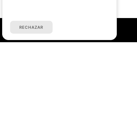
ACEPTAR COOKIES
RECHAZAR
Oficinas
OFICINA LAREDO
C/ Bernadino Escalante, 1
942 60 59 36
OFICINA SANTOÑA
C/ Cervantes, 3
942 30 22 00
Enlaces
Home
Comprar
Alquilar
Servicios