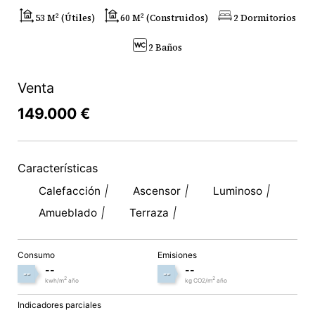
53 M² (útiles)
60 M² (construidos)
2 Dormitorios
2 Baños
Venta
149.000 €
Características
Calefacción
Ascensor
Luminoso
Amueblado
Terraza
Consumo
Emisiones
--
--
--
--
2
2
kwh/m
año
kg CO2/m
año
Indicadores parciales