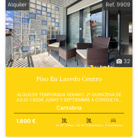
Alquiler
Ref. 9909
32
Piso En Laredo Centro
ALQUILER TEMPORADA VERANO. 2ª QUINCENA DE
JULIO 1.800€ JUNIO Y SEPTIEMBRE A CONSULTAR.
Inmobiliaria...
Cantabria
1.800 €
63 M² (útiles)
69 M² (construidos)
2 Dormitorios