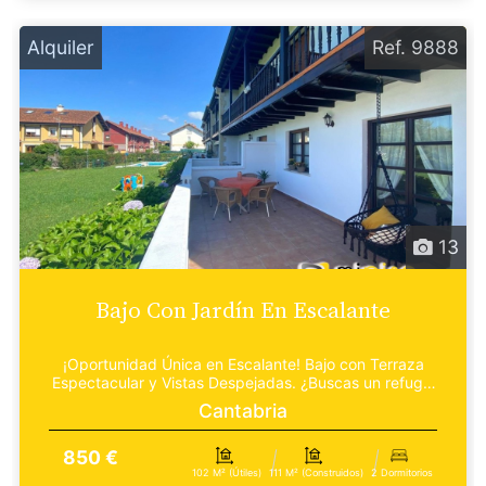
Alquiler
Ref. 9888
13
Bajo Con Jardín En Escalante
¡Oportunidad Única en Escalante! Bajo con Terraza
Espectacular y Vistas Despejadas. ¿Buscas un refugio
d...
Cantabria
850 €
102 M² (útiles)
111 M² (construidos)
2 Dormitorios