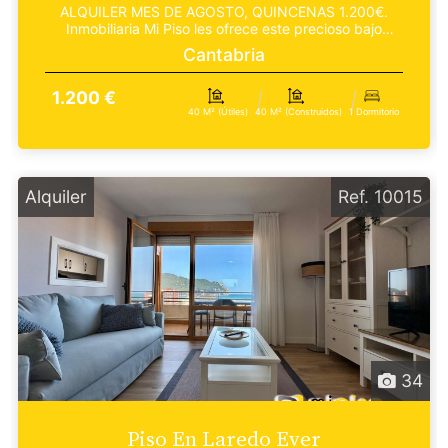
ALQUILER MES DE AGOSTO, QUINCENAS 1.200€.
Inmobiliaria Mi Piso les ofrece este precioso bajo
totalmente...
Cantabria
1.200 €
40 M² (útiles)
40 M² (construidos)
1 Dormitorio
Alquiler
Ref. 10015
34
Piso En Laredo Ever