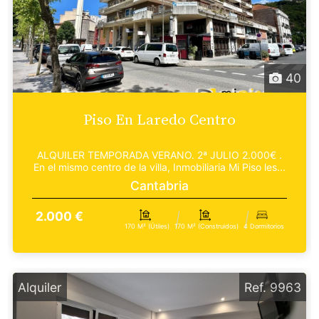
40
Piso En Laredo Centro
ALQUILER TEMPORADA VERANO. 2ª JULIO 2.000€ .
En el mismo centro de la villa, Inmobiliaria Mi Piso les...
Cantabria
2.000 €
170 M² (útiles)
170 M² (construidos)
4 Dormitorios
Alquiler
Ref. 9963