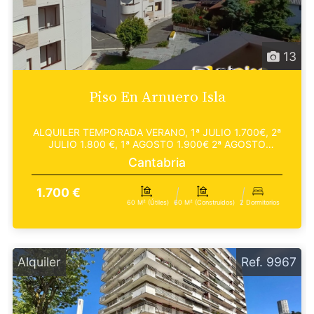
13
Piso En Arnuero Isla
ALQUILER TEMPORADA VERANO, 1ª JULIO 1.700€, 2ª
JULIO 1.800 €, 1ª AGOSTO 1.900€ 2ª AGOSTO
1.900€. Inmobi...
Cantabria
1.700 €
60 M² (útiles)
60 M² (construidos)
2 Dormitorios
Alquiler
Ref. 9967