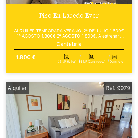
Piso En Laredo Ever
ALQUILER TEMPORADA VERANO. 2ª DE JULIO 1.800€
1ª AGOSTO 1.800€ 2ª AGOSTO 1.800€. A estrenar ,
un bonito...
Cantabria
1.800 €
35 M² (útiles)
35 M² (construidos)
1 Dormitorio
Alquiler
Ref. 9979