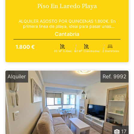
Piso En Laredo Playa
ALQUILER AGOSTO POR QUINCENAS 1.800€. En
primera linea de playa, ideal para pasar unas
vacaciones en fa...
Cantabria
1.800 €
60 M² (útiles)
60 M² (construidos)
2 Dormitorios
Alquiler
Ref. 9992
17