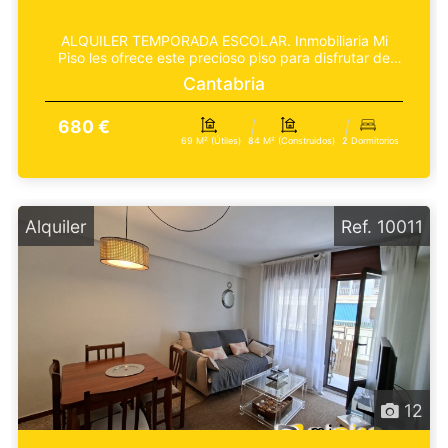
ALQUILER TEMPORADA ESCOLAR. Inmobiliaria Mi
Piso les ofrece este precioso piso para disfrutar de
una tem...
Cantabria
680 €
69 M² (útiles)
84 M² (construidos)
2 Dormitorios
Alquiler
Ref. 10011
12