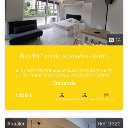
14
Piso En Laredo Alamedas-Centro
ALQUILER TEMPORADA VERANO. 2ª QUINCENA DE
JULIO 1.300€, 1ª QUINCENA DE AGOSTO 1.300€ 2ª
QUINCENA DE AGOS...
Cantabria
1.100 €
38 M² (útiles)
38 M² (construidos)
1 Dormitorio
Alquiler
Ref. 9922