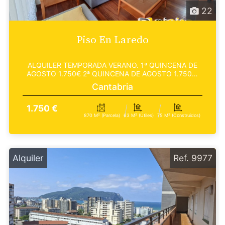
22
Piso En Laredo
ALQUILER TEMPORADA VERANO. 1ª QUINCENA DE
AGOSTO 1.750€ 2ª QUINCENA DE AGOSTO 1.750€.
SEPTIEMBRE 1.250 €...
Cantabria
1.750 €
870 M² (parcela)
63 M² (útiles)
75 M² (construidos)
Alquiler
Ref. 9977