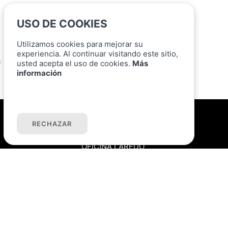
Unifamiliar en venta en Santoña
USO DE COOKIES
Viviendas en venta en Berria (Santoña)
Unifamiliar en venta en Berria (Santoña)
Utilizamos cookies para mejorar su
experiencia. Al continuar visitando este sitio,
usted acepta el uso de cookies.
Más
;
información
ACEPTAR COOKIES
RECHAZAR
Oficinas
OFICINA LAREDO
C/ Bernadino Escalante, 1
942 60 59 36
OFICINA SANTOÑA
C/ Cervantes, 3
942 30 22 00