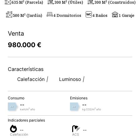
635 M² (parcela)
300 M² (útiles)
300 M² (construidos)
500 M² (jardín)
4 Dormitorios
4 Baños
1 Garaje
Venta
980.000 €
Características
Calefacción
Luminoso
Consumo
Emisiones
--
--
--
--
2
2
kwh/m
año
kg CO2/m
año
Indicadores parciales
--
--
Calefacción
ACS