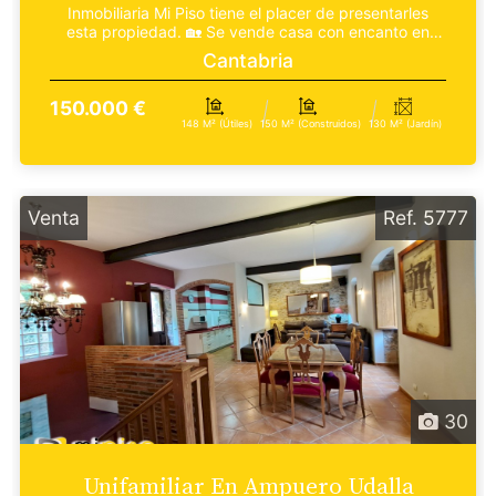
Inmobiliaria Mi Piso tiene el placer de presentarles
esta propiedad. 🏡 Se vende casa con encanto en
ple...
Cantabria
150.000 €
148 M² (útiles)
150 M² (construidos)
130 M² (jardín)
Venta
Ref. 5777
30
Unifamiliar En Ampuero Udalla