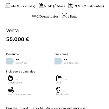
244 M² (parcela)
53 M² (útiles)
53 M² (construidos)
2 Dormitorios
1 Baño
Venta
55.000 €
Consumo
Emisiones
--
--
--
--
2
2
kwh/m
año
kg CO2/m
año
Indicadores parciales
--
--
Calefacción
ACS
--
--
Aire acondicionado
Iluminación
Desde inmobiliaria Mi Piso os presentamos en