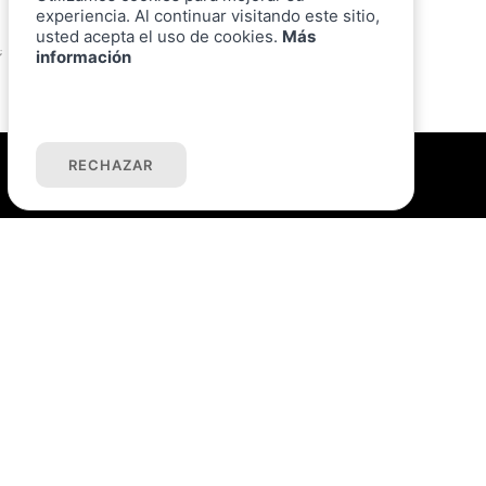
Piso en venta en Laredo
experiencia. Al continuar visitando este sitio,
usted acepta el uso de cookies.
Más
;
información
ACEPTAR COOKIES
RECHAZAR
Oficinas
OFICINA LAREDO
C/ Bernadino Escalante, 1
942 60 59 36
OFICINA SANTOÑA
C/ Cervantes, 3
942 30 22 00
Enlaces
Home
Comprar