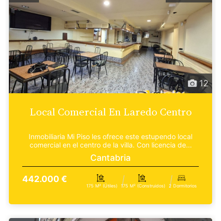
12
Local Comercial En Laredo Centro
Inmobiliaria Mi Piso les ofrece este estupendo local
comercial en el centro de la villa. Con licencia de...
Cantabria
442.000 €
175 M² (útiles)
175 M² (construidos)
2 Dormitorios