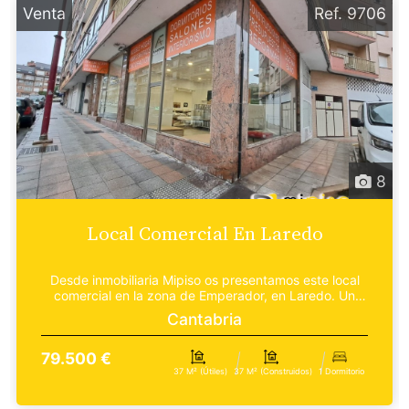
Venta
Ref. 9706
8
Local Comercial En Laredo
Desde inmobiliaria Mipiso os presentamos este local
comercial en la zona de Emperador, en Laredo. Un
esp...
Cantabria
79.500 €
37 M² (útiles)
37 M² (construidos)
1 Dormitorio