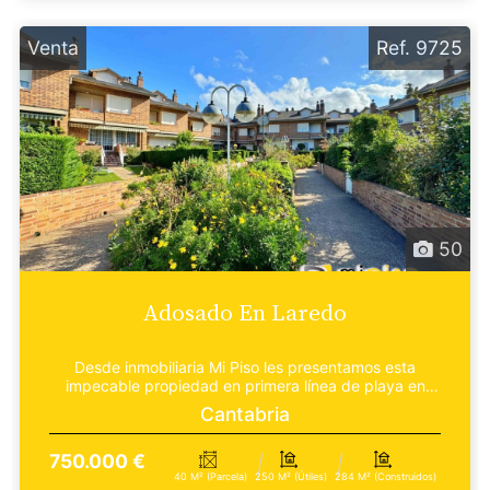
Venta
Ref. 9725
50
Adosado En Laredo
Desde inmobiliaria Mi Piso les presentamos esta
impecable propiedad en primera línea de playa en
Laredo....
Cantabria
750.000 €
40 M² (parcela)
250 M² (útiles)
284 M² (construidos)