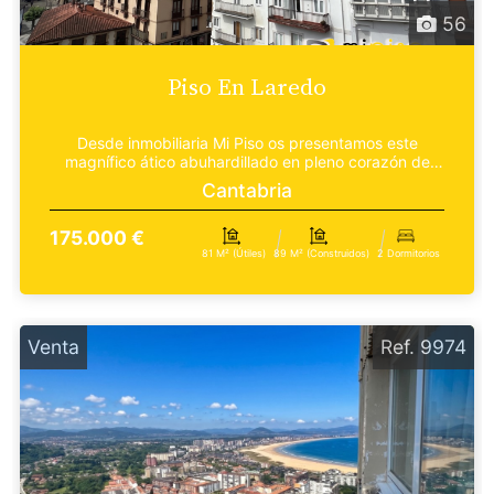
56
Piso En Laredo
Desde inmobiliaria Mi Piso os presentamos este
magnífico ático abuhardillado en pleno corazón de
Laredo,...
Cantabria
175.000 €
81 M² (útiles)
89 M² (construidos)
2 Dormitorios
Venta
Ref. 9974