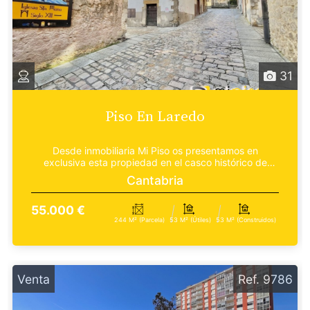
31
Piso En Laredo
Desde inmobiliaria Mi Piso os presentamos en
exclusiva esta propiedad en el casco histórico de
Laredo, ce...
Cantabria
55.000 €
244 M² (parcela)
53 M² (útiles)
53 M² (construidos)
Venta
Ref. 9786