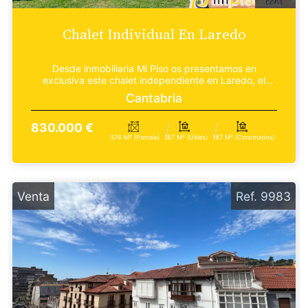
Chalet Individual En Laredo
Desde inmobiliaria Mi Piso os presentamos en
exclusiva este chalet independiente en Laredo, el
equilibrio...
Cantabria
830.000 €
376 M² (parcela)
187 M² (útiles)
187 M² (construidos)
Venta
Ref. 9983