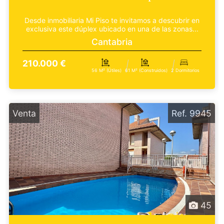
Desde inmobiliaria Mi Piso te invitamos a descubrir en
exclusiva este dúplex ubicado en una de las zonas...
Cantabria
210.000 €
56 M² (útiles)
61 M² (construidos)
2 Dormitorios
Venta
Ref. 9945
45