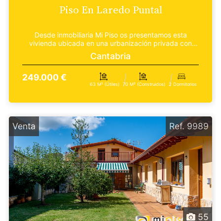
Piso En Laredo Puntal
Desde inmobiliaria Mi Piso os presentamos esta
vivienda ubicada en una urbanización privada con
piscina c...
Cantabria
249.000 €
63 M² (útiles)
70 M² (construidos)
2 Dormitorios
Venta
Ref. 9989
55