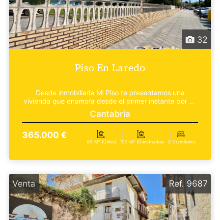
32
Piso En Laredo
Desde inmobiliaria Mi Piso te presentamos una
vivienda que enamora desde el primer instante por su
extrao...
Cantabria
365.000 €
85 M² (útiles)
103 M² (construidos)
3 Dormitorios
Venta
Ref. 9687