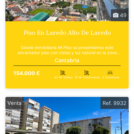
49
Piso En Laredo Alto De Laredo
Desde inmobiliaria Mi Piso os presentamos este
encantador piso con vistas y luz natural en la zona
alta d...
Cantabria
154.000 €
62 M² (útiles)
70 M² (construidos)
2 Dormitorios
Venta
Ref. 9932