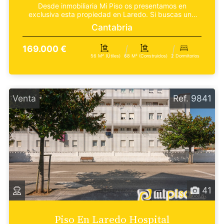
Desde inmobiliaria Mi Piso os presentamos en
exclusiva esta propiedad en Laredo. Si buscas una
vivienda c...
Cantabria
169.000 €
56 M² (útiles)
68 M² (construidos)
2 Dormitorios
Venta
Ref. 9841
41
Piso En Laredo Hospital